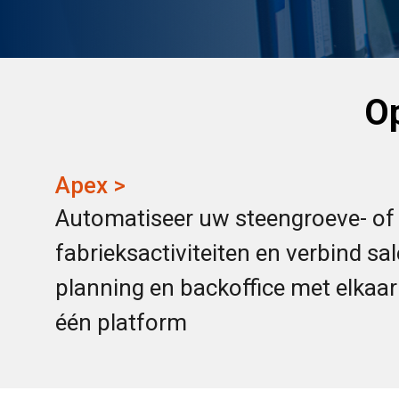
Op
Apex >
Automatiseer uw
steen
groeve- of
fabrieksactiviteiten en verbind sal
planning en backoffice met elkaar
één platform