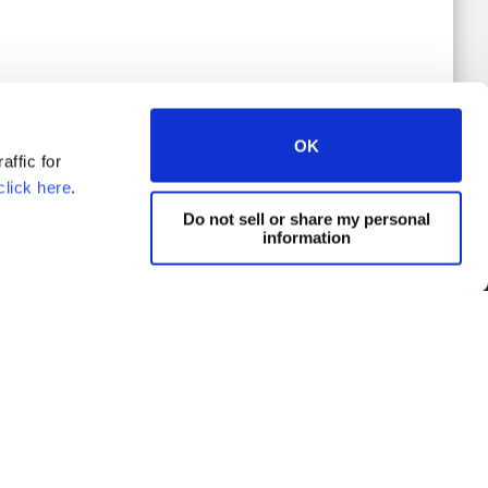
OK
affic for
click here
.
Do not sell or share my personal
information
CONTACT
Support
Sales
Consultancy
Training
Implementatie