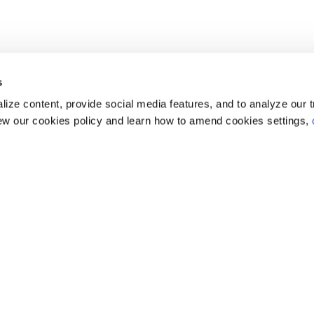
s
ize content, provide social media features, and to analyze our tr
ew our cookies policy and learn how to amend cookies settings,
BRONNEN
POPULAIRE LINKS
ntdek publicaties
Industrie-evenementen
emeenschap
Elevate
ndustriepartners
TRAININGdays
uridisch & Compliance
Command Cloud
nloggen
Duurzaamheid