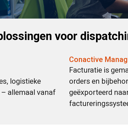
lossingen voor dispatch
Conactive Manag
Facturatie is gema
es, logistieke
orders en bijbeh
 – allemaal vanaf
geëxporteerd naar 
factureringssyste