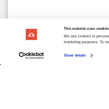
This website uses cookie
We use cookies to personal
marketing purposes. To vi
Show details
OVER ONS
Command Alkon
O
Veelgestelde vragen
G
Carrières
I
Locaties
J
I