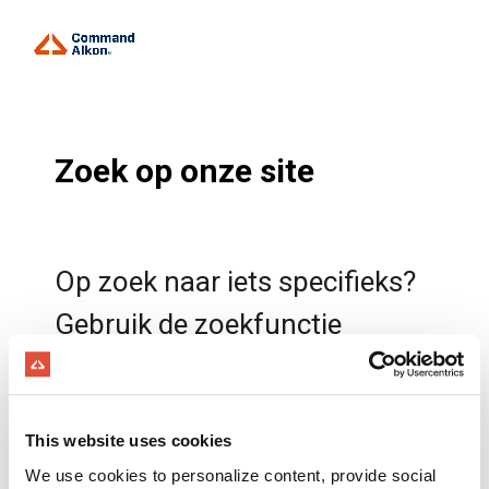
Zoek op onze site
Op zoek naar iets specifieks?
Gebruik de zoekfunctie
hieronder om onze website te
verkennen en te vinden wat u
This website uses cookies
zoekt. Voer uw trefwoorden in
We use cookies to personalize content, provide social