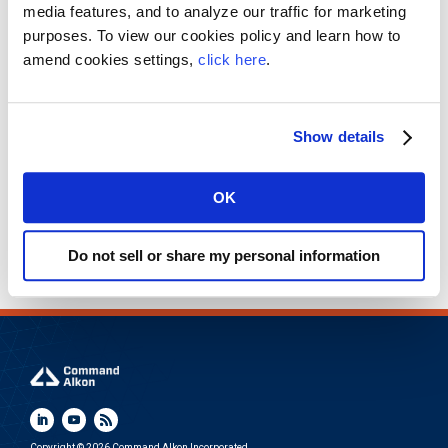
en klik op de knop ‘Zoeken’
media features, and to analyze our traffic for marketing
purposes. To view our cookies policy and learn how to
om relevante content te
amend cookies settings,
click here
.
vinden.
Show details
OK
Do not sell or share my personal information
Copyright © 2026 Command Alkon Incorporated.